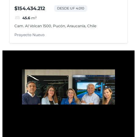
Andino
$154.434.212
DESDE UF 4.010
45.6
m²
Cam. Al Volcan 1500, Pucón, Araucanía, Chile
Proyecto Nuevo