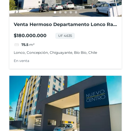
Venta Hermoso Departamento Lonco Ray
2d+2b+1e+1b
$180.000.000
UF 4.635
75.5
m²
Lonco, Concepción, Chiguayante, Bío Bío, Chile
En venta