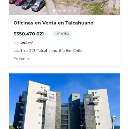
Oficinas en Venta en Talcahuano
$350.470.021
UF 8.750
295
m²
Los Tilos 343, Talcahuano, Bío Bío, Chile
En venta