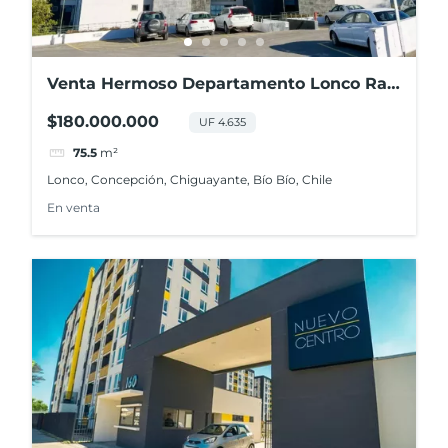
Venta Hermoso Departamento Lonco Ray
2d+2b+1e+1b
$180.000.000
UF 4.635
75.5
m²
Lonco, Concepción, Chiguayante, Bío Bío, Chile
En venta