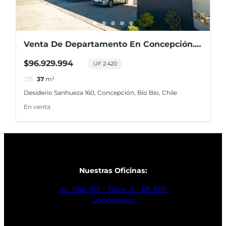
Venta De Departamento En Concepción.
2d+1b+1e
$96.929.994
UF 2.420
37
m²
Desiderio Sanhueza 160, Concepción, Bío Bío, Chile
En venta
Nuestras Oficinas:
Av. Prat 199 – Torre A – Of. 606
Concepción