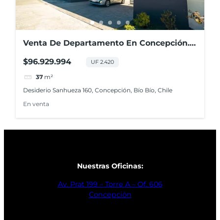
Venta De Departamento En Concepción.
2d+1b+1e
$96.929.994
UF 2.420
37
m²
Desiderio Sanhueza 160, Concepción, Bío Bío, Chile
En venta
Nuestras Oficinas:
Av. Prat 199 – Torre A – Of. 606
Concepción