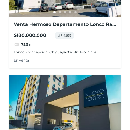
Venta Hermoso Departamento Lonco Ray
2d+2b+1e+1b
$180.000.000
UF 4.635
75.5
m²
Lonco, Concepción, Chiguayante, Bío Bío, Chile
En venta