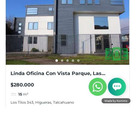
Linda Oficina Con Vista Parque, Las
Higueras, Talcahuano
$280.000
15
m²
Made by Kommo
Los Tilos 343, Higueras, Talcahuano
Arriendo