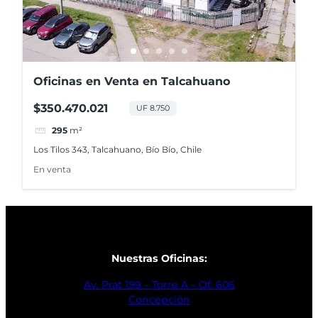
Oficinas en Venta en Talcahuano
$350.470.021
UF 8.750
295
m²
Los Tilos 343, Talcahuano, Bío Bío, Chile
En venta
Nuestras Oficinas:
Av. Prat 199 – Torre A – Of. 606
Concepción