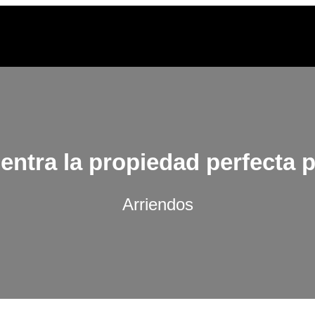
ntra la propiedad perfecta p
Arriendos