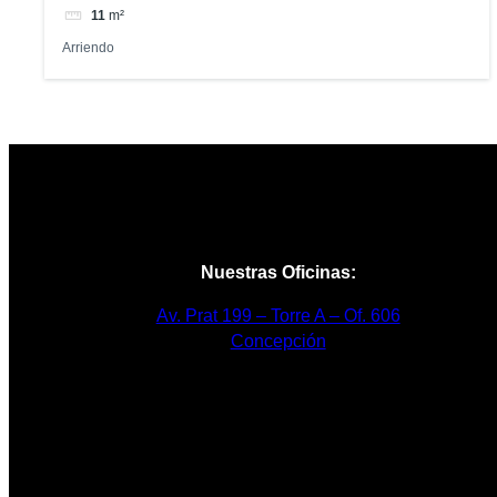
11
m²
Arriendo
Nuestras Oficinas:
Av. Prat 199 – Torre A – Of. 606
Concepción