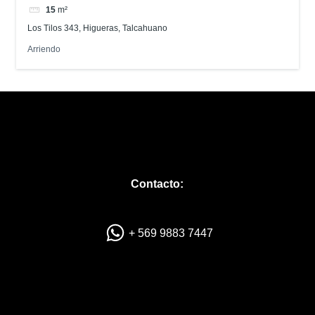
15
m²
Los Tilos 343, Higueras, Talcahuano
Arriendo
Contacto:
+ 569 9883 7447